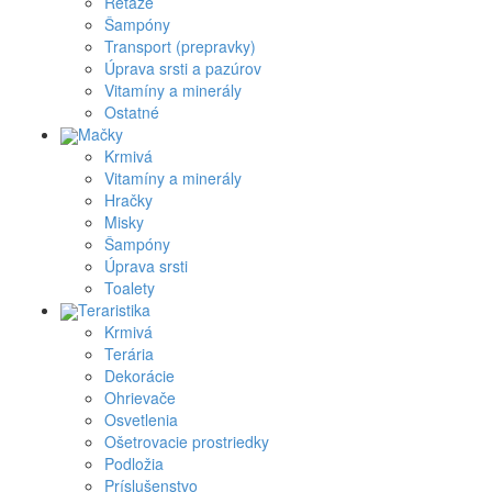
Reťaze
Šampóny
Transport (prepravky)
Úprava srsti a pazúrov
Vitamíny a minerály
Ostatné
Mačky
Krmivá
Vitamíny a minerály
Hračky
Misky
Šampóny
Úprava srsti
Toalety
Teraristika
Krmivá
Terária
Dekorácie
Ohrievače
Osvetlenia
Ošetrovacie prostriedky
Podložia
Príslušenstvo