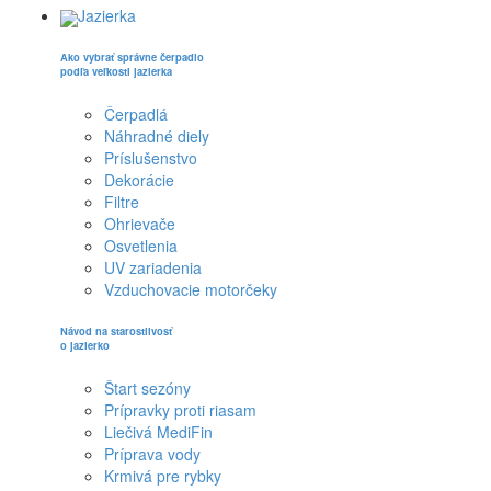
Jazierka
Ako vybrať správne čerpadlo
podľa veľkosti jazierka
Čerpadlá
Náhradné diely
Príslušenstvo
Dekorácie
Filtre
Ohrievače
Osvetlenia
UV zariadenia
Vzduchovacie motorčeky
Návod na starostlivosť
o jazierko
Štart sezóny
Prípravky proti riasam
Liečivá MediFin
Príprava vody
Krmivá pre rybky