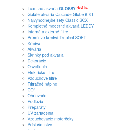
Novinka
Luxusné akvária
GLOSSY
Guľaté akvária Cascade Globe 6.8 l
Najvýhodnejšie sety Classic BOX
Kompletné moderné akváriá LEDDY
Interné a externé filtre
Prémiové krmivá Tropical SOFT
Krmivá
Akvária
Skrinky pod akvária
Dekorácie
Osvetlenia
Elektrické filtre
Vzduchové filtre
Filtračné náplne
CO²
Ohrievače
Podložia
Preparáty
UV zariadenia
Vzduchovacie motorčeky
Príslušenstvo