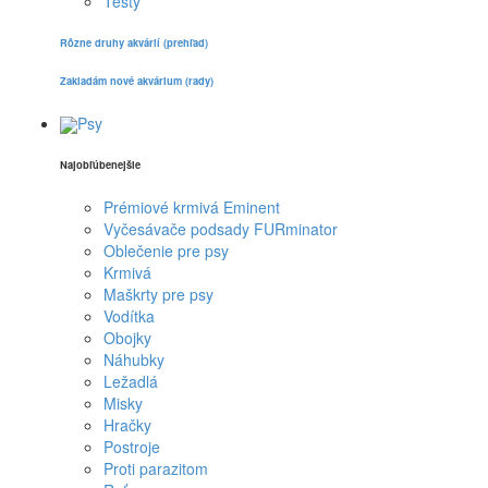
Testy
Rôzne druhy akvárií (prehľad)
Zakladám nové akvárium (rady)
Psy
Najobľúbenejšie
Prémiové krmivá Eminent
Vyčesávače podsady FURminator
Oblečenie pre psy
Krmivá
Maškrty pre psy
Vodítka
Obojky
Náhubky
Ležadlá
Misky
Hračky
Postroje
Proti parazitom