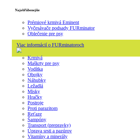
Najobľúbenejšie
Prémiové krmivá Eminent
Vyčesávače podsady FURminator
Oblečenie pre psy
Viac informácií o FURminatoroch
Krmivá
Maškrty pre psy
Vodítka
Obojky
Náhubky
Ležadlá
Misky
Hračky
Postroje
Proti parazitom
Reťaze
Šampóny
Transport (prepravky)
Úprava srsti a pazúrov
Vitamíny a minerály