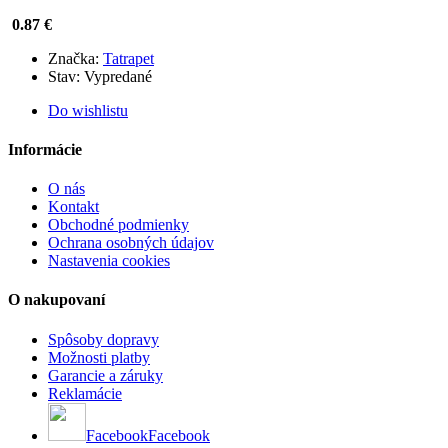
0.87 €
Značka:
Tatrapet
Stav:
Vypredané
Do wishlistu
Informácie
O nás
Kontakt
Obchodné podmienky
Ochrana osobných údajov
Nastavenia cookies
O nakupovaní
Spôsoby dopravy
Možnosti platby
Garancie a záruky
Reklamácie
Facebook
Facebook