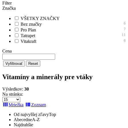
Filter
Značka
VŠETKY ZNAČKY
6
Bez značky
7
Pro Plan
11
Tatrapet
6
Vitakraft
Cena
Vyfiltrovať
Reset
Vitamíny a minerály pre vtáky
Výsledkov:
30
Na stránku:
Mriežka
Zoznam
Od najvyššej zľavy
Top
Abecedne
A-Z
Najdrahšie