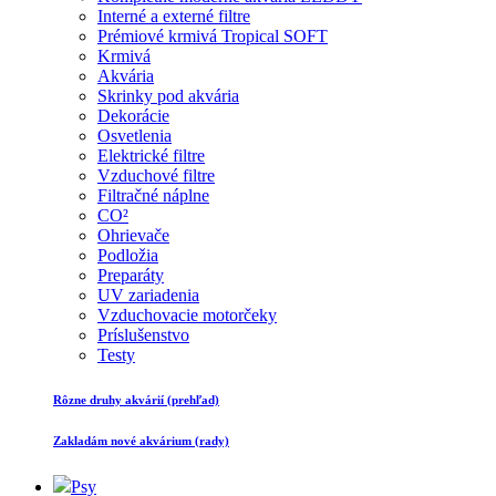
Interné a externé filtre
Prémiové krmivá Tropical SOFT
Krmivá
Akvária
Skrinky pod akvária
Dekorácie
Osvetlenia
Elektrické filtre
Vzduchové filtre
Filtračné náplne
CO²
Ohrievače
Podložia
Preparáty
UV zariadenia
Vzduchovacie motorčeky
Príslušenstvo
Testy
Rôzne druhy akvárií (prehľad)
Zakladám nové akvárium (rady)
Psy