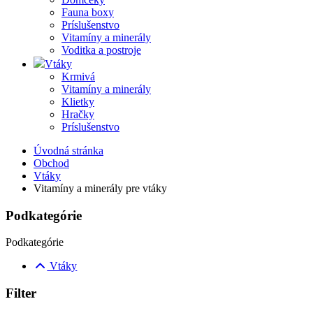
Fauna boxy
Príslušenstvo
Vitamíny a minerály
Voditka a postroje
Vtáky
Krmivá
Vitamíny a minerály
Klietky
Hračky
Príslušenstvo
Úvodná stránka
Obchod
Vtáky
Vitamíny a minerály pre vtáky
Podkategórie
Podkategórie
Vtáky
Filter