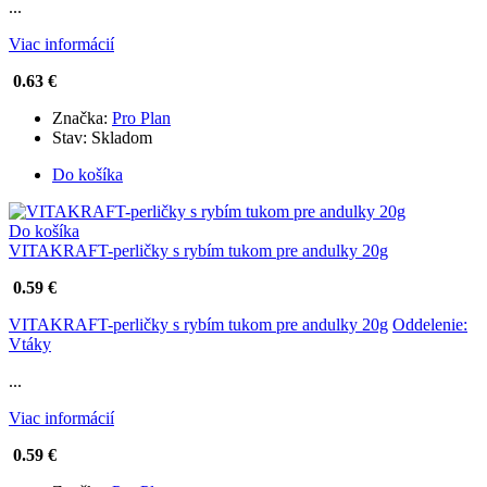
...
Viac informácií
0.63 €
Značka:
Pro Plan
Stav:
Skladom
Do košíka
Do košíka
VITAKRAFT-perličky s rybím tukom pre andulky 20g
0.59 €
VITAKRAFT-perličky s rybím tukom pre andulky 20g
Oddelenie:
Vtáky
...
Viac informácií
0.59 €