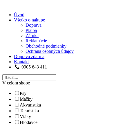
Úvod
Všetko o nákupe
Doprava
Platba
Záruka
Reklamácie
Obchodné podmienky
Ochrana osobných údajov
Doprava zdarma
Kontakt
0905 643 411
V celom shope
Psy
Mačky
Akvaristika
Teraristika
Vtáky
Hlodavce