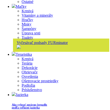
Ostatné
Mačky
Krmivá
Vitamíny a minerály
Hračky
Misky
Šampóny
Úprava srsti
Toalety
Vyčesávač podsady FURminator
Teraristika
Krmivá
Terária
Dekorácie
Ohrievače
Osvetlenia
Ošetrovacie prostriedky
Podložia
Príslušenstvo
Jazierka
Ako vybrať správne čerpadlo
podľa veľkosti jazierka