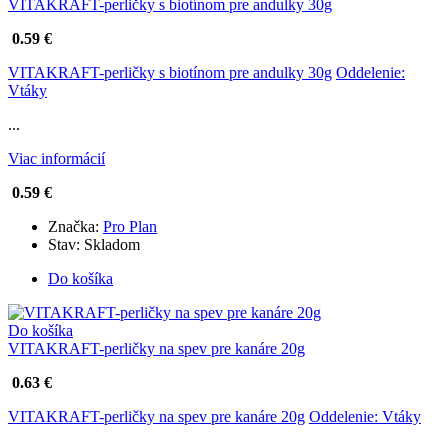
VITAKRAFT-perličky s biotínom pre andulky 30g
0.59 €
VITAKRAFT-perličky s biotínom pre andulky 30g
Oddelenie:
Vtáky
...
Viac informácií
0.59 €
Značka:
Pro Plan
Stav:
Skladom
Do košíka
Do košíka
VITAKRAFT-perličky na spev pre kanáre 20g
0.63 €
VITAKRAFT-perličky na spev pre kanáre 20g
Oddelenie: Vtáky