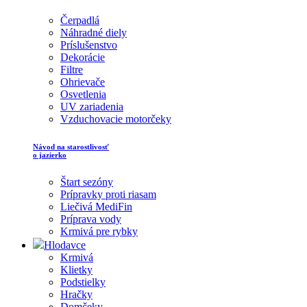
Čerpadlá
Náhradné diely
Príslušenstvo
Dekorácie
Filtre
Ohrievače
Osvetlenia
UV zariadenia
Vzduchovacie motorčeky
Návod na starostlivosť
o jazierko
Štart sezóny
Prípravky proti riasam
Liečivá MediFin
Príprava vody
Krmivá pre rybky
Hlodavce
Krmivá
Klietky
Podstielky
Hračky
Domčeky