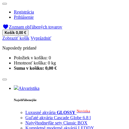
Registrácia
Prihlásenie
Zoznam obľúbených tovarov
Košík
0,00 €
Zobraziť košík
Vyprázdniť
Naposledy pridané
Položiek v košíku:
0
Hmotnosť košíka:
0
kg
Suma v košíku:
0,00 €
Akvaristika
Najobľúbenejšie
Novinka
Luxusné akvária
GLOSSY
Guľaté akvária Cascade Globe 6.8 l
Najvýhodnejšie sety Classic BOX
Kompletné moderné akváriá LEDDY