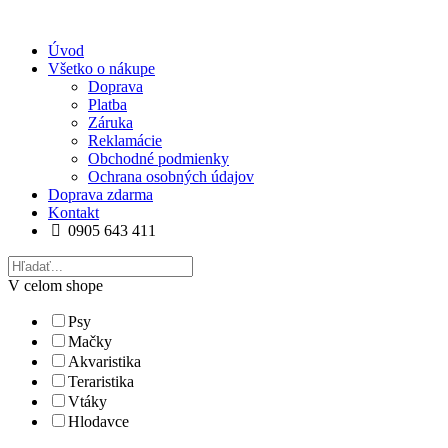
Úvod
Všetko o nákupe
Doprava
Platba
Záruka
Reklamácie
Obchodné podmienky
Ochrana osobných údajov
Doprava zdarma
Kontakt
0905 643 411
V celom shope
Psy
Mačky
Akvaristika
Teraristika
Vtáky
Hlodavce