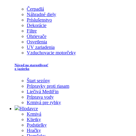
Čerpadlá
Náhradné diely
Príslušenstvo
Dekorácie
Filtre
Ohrievače
Osvetlenia
UV zariadenia
Vzduchovacie motorčeky
Návod na starostlivosť
o jazierko
Štart sezóny
Prípravky proti riasam
Liečivá MediFin
Príprava vody
Krmivá pre rybky
Hlodavce
Krmivá
Klietky
Podstielky
Hračky
Domčeky