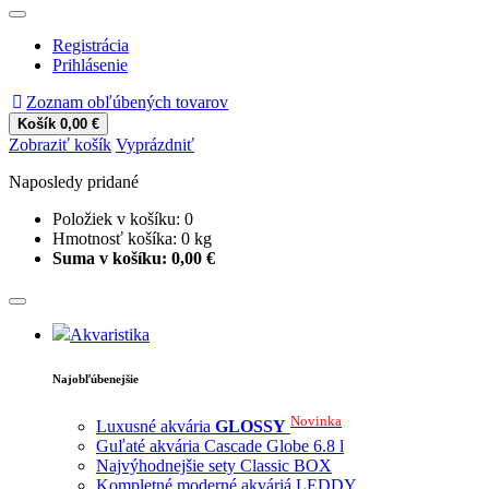
Registrácia
Prihlásenie
Zoznam obľúbených tovarov
Košík
0,00 €
Zobraziť košík
Vyprázdniť
Naposledy pridané
Položiek v košíku:
0
Hmotnosť košíka:
0
kg
Suma v košíku:
0,00 €
Akvaristika
Najobľúbenejšie
Novinka
Luxusné akvária
GLOSSY
Guľaté akvária Cascade Globe 6.8 l
Najvýhodnejšie sety Classic BOX
Kompletné moderné akváriá LEDDY