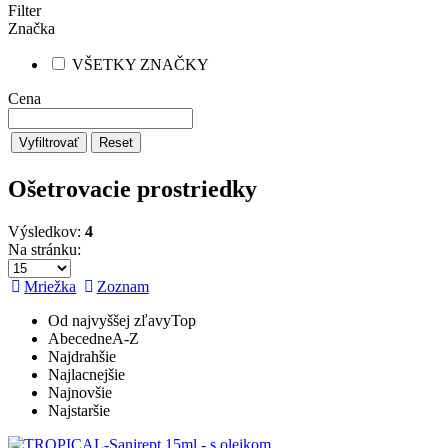
Filter
Značka
VŠETKY ZNAČKY
Cena
Vyfiltrovať
Reset
Ošetrovacie prostriedky
Výsledkov:
4
Na stránku:
Mriežka
Zoznam
Od najvyššej zľavy
Top
Abecedne
A-Z
Najdrahšie
Najlacnejšie
Najnovšie
Najstaršie