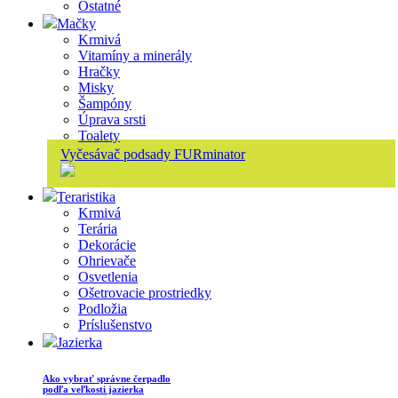
Ostatné
Mačky
Krmivá
Vitamíny a minerály
Hračky
Misky
Šampóny
Úprava srsti
Toalety
Vyčesávač podsady FURminator
Teraristika
Krmivá
Terária
Dekorácie
Ohrievače
Osvetlenia
Ošetrovacie prostriedky
Podložia
Príslušenstvo
Jazierka
Ako vybrať správne čerpadlo
podľa veľkosti jazierka