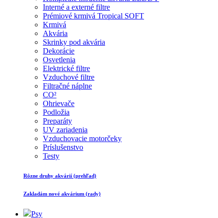
Interné a externé filtre
Prémiové krmivá Tropical SOFT
Krmivá
Akvária
Skrinky pod akvária
Dekorácie
Osvetlenia
Elektrické filtre
Vzduchové filtre
Filtračné náplne
CO²
Ohrievače
Podložia
Preparáty
UV zariadenia
Vzduchovacie motorčeky
Príslušenstvo
Testy
Rôzne druhy akvárií (prehľad)
Zakladám nové akvárium (rady)
Psy