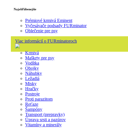
Najobľúbenejšie
Prémiové krmivá Eminent
Vyčesávače podsady FURminator
Oblečenie pre psy
Viac informácií o FURminatoroch
Krmivá
Maškrty pre psy
Vodítka
Obojky
Náhubky
Ležadlá
Misky
Hračky
Postroje
Proti parazitom
Reťaze
Šampóny
Transport (prepravky)
Úprava srsti a pazúrov
Vitamíny a minerály