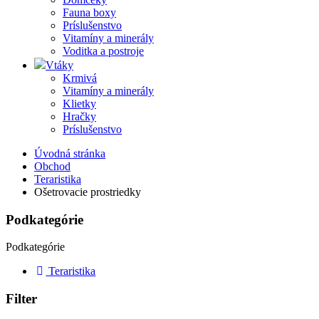
Fauna boxy
Príslušenstvo
Vitamíny a minerály
Voditka a postroje
Vtáky
Krmivá
Vitamíny a minerály
Klietky
Hračky
Príslušenstvo
Úvodná stránka
Obchod
Teraristika
Ošetrovacie prostriedky
Podkategórie
Podkategórie
Teraristika
Filter