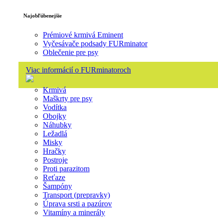
Najobľúbenejšie
Prémiové krmivá Eminent
Vyčesávače podsady FURminator
Oblečenie pre psy
Viac informácií o FURminatoroch
Krmivá
Maškrty pre psy
Vodítka
Obojky
Náhubky
Ležadlá
Misky
Hračky
Postroje
Proti parazitom
Reťaze
Šampóny
Transport (prepravky)
Úprava srsti a pazúrov
Vitamíny a minerály