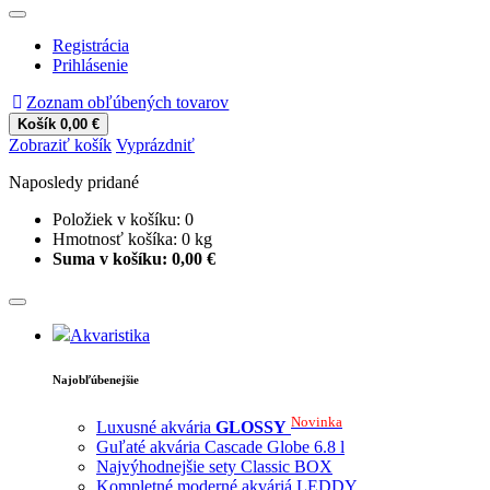
Registrácia
Prihlásenie
Zoznam obľúbených tovarov
Košík
0,00 €
Zobraziť košík
Vyprázdniť
Naposledy pridané
Položiek v košíku:
0
Hmotnosť košíka:
0
kg
Suma v košíku:
0,00 €
Akvaristika
Najobľúbenejšie
Novinka
Luxusné akvária
GLOSSY
Guľaté akvária Cascade Globe 6.8 l
Najvýhodnejšie sety Classic BOX
Kompletné moderné akváriá LEDDY