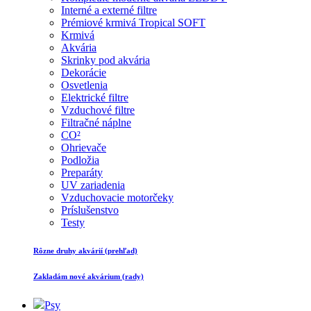
Interné a externé filtre
Prémiové krmivá Tropical SOFT
Krmivá
Akvária
Skrinky pod akvária
Dekorácie
Osvetlenia
Elektrické filtre
Vzduchové filtre
Filtračné náplne
CO²
Ohrievače
Podložia
Preparáty
UV zariadenia
Vzduchovacie motorčeky
Príslušenstvo
Testy
Rôzne druhy akvárií (prehľad)
Zakladám nové akvárium (rady)
Psy