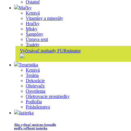
Ostatné
Mačky
Krmivá
Vitamíny a minerály
Hračky
Misky
Šampóny
Úprava srsti
Toalety
Vyčesávač podsady FURminator
Teraristika
Krmivá
Terária
Dekorácie
Ohrievače
Osvetlenia
Ošetrovacie prostriedky
Podložia
Príslušenstvo
Jazierka
Ako vybrať správne čerpadlo
podľa veľkosti jazierka