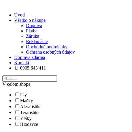
Úvod
Všetko o nákupe
Doprava
Platba
Záruka
Reklamácie
Obchodné podmienky
Ochrana osobných údajov
Doprava zdarma
Kontakt
0905 643 411
V celom shope
Psy
Mačky
Akvaristika
Teraristika
Vtáky
Hlodavce