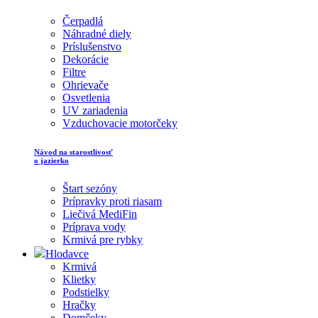
Čerpadlá
Náhradné diely
Príslušenstvo
Dekorácie
Filtre
Ohrievače
Osvetlenia
UV zariadenia
Vzduchovacie motorčeky
Návod na starostlivosť
o jazierko
Štart sezóny
Prípravky proti riasam
Liečivá MediFin
Príprava vody
Krmivá pre rybky
Hlodavce
Krmivá
Klietky
Podstielky
Hračky
Domčeky