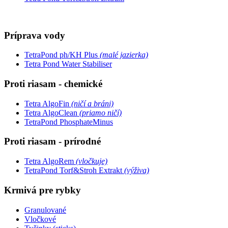
Príprava vody
TetraPond ph/KH Plus
(malé jazierka)
Tetra Pond Water Stabiliser
Proti riasam - chemické
Tetra AlgoFin
(ničí a bráni)
Tetra AlgoClean
(priamo ničí)
TetraPond PhosphateMinus
Proti riasam - prírodné
Tetra AlgoRem
(vločkuje)
TetraPond Torf&Stroh Extrakt
(výživa)
Krmivá pre rybky
Granulované
Vločkové