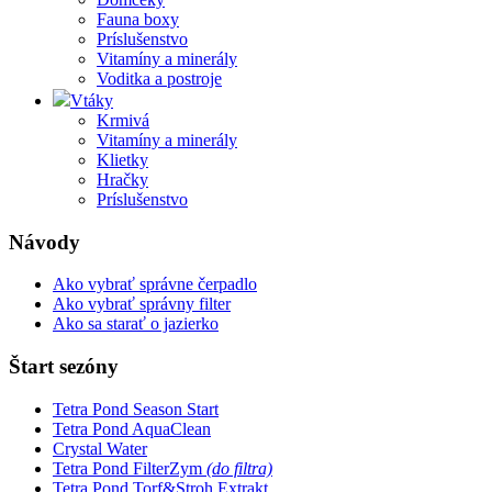
Fauna boxy
Príslušenstvo
Vitamíny a minerály
Voditka a postroje
Vtáky
Krmivá
Vitamíny a minerály
Klietky
Hračky
Príslušenstvo
Návody
Ako vybrať správne čerpadlo
Ako vybrať správny filter
Ako sa starať o jazierko
Štart sezóny
Tetra Pond Season Start
Tetra Pond AquaClean
Crystal Water
Tetra Pond FilterZym
(do filtra)
Tetra Pond Torf&Stroh Extrakt