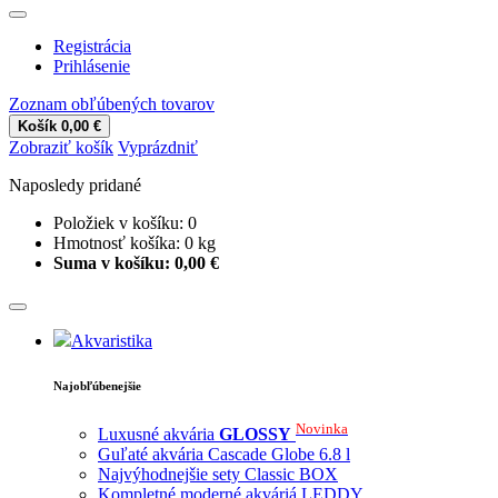
Registrácia
Prihlásenie
Zoznam obľúbených tovarov
Košík
0,00 €
Zobraziť košík
Vyprázdniť
Naposledy pridané
Položiek v košíku:
0
Hmotnosť košíka:
0
kg
Suma v košíku:
0,00 €
Akvaristika
Najobľúbenejšie
Novinka
Luxusné akvária
GLOSSY
Guľaté akvária Cascade Globe 6.8 l
Najvýhodnejšie sety Classic BOX
Kompletné moderné akváriá LEDDY