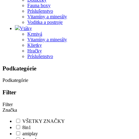
Fauna boxy
Príslušenstvo
Vitamíny a minerály
Voditka a postroje
Vtáky
Krmivá
Vitamíny a minerály
Klietky
Hračky
Príslušenstvo
Podkategórie
Podkategórie
Filter
Filter
Značka
VŠETKY ZNAČKY
8in1
amiplay