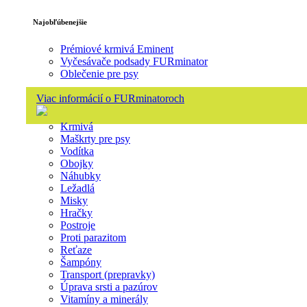
Najobľúbenejšie
Prémiové krmivá Eminent
Vyčesávače podsady FURminator
Oblečenie pre psy
Viac informácií o FURminatoroch
Krmivá
Maškrty pre psy
Vodítka
Obojky
Náhubky
Ležadlá
Misky
Hračky
Postroje
Proti parazitom
Reťaze
Šampóny
Transport (prepravky)
Úprava srsti a pazúrov
Vitamíny a minerály