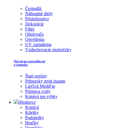
Čerpadlá
Náhradné diely
Príslušenstvo
Dekorácie
Filtre
Ohrievače
Osvetlenia
UV zariadenia
Vzduchovacie motorčeky
Návod na starostlivosť
o jazierko
Štart sezóny
Prípravky proti riasam
Liečivá MediFin
Príprava vody
Krmivá pre rybky
Hlodavce
Krmivá
Klietky
Podstielky
Hračky
Domčeky