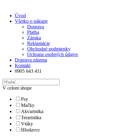
Úvod
Všetko o nákupe
Doprava
Platba
Záruka
Reklamácie
Obchodné podmienky
Ochrana osobných údajov
Doprava zdarma
Kontakt
0905 643 411
V celom shope
Psy
Mačky
Akvaristika
Teraristika
Vtáky
Hlodavce