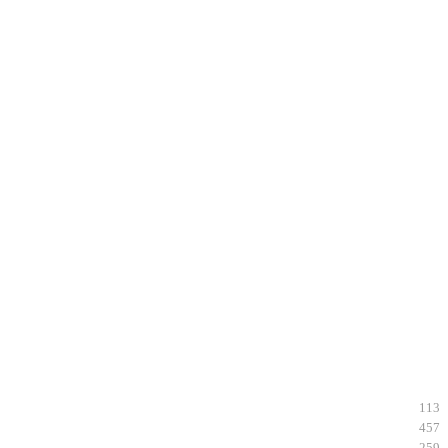
113
457
259