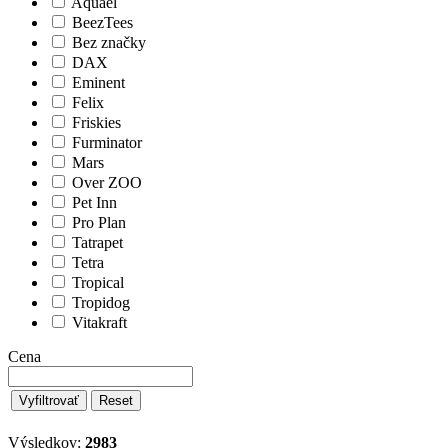
Aquael
BeezTees
Bez značky
DAX
Eminent
Felix
Friskies
Furminator
Mars
Over ZOO
Pet Inn
Pro Plan
Tatrapet
Tetra
Tropical
Tropidog
Vitakraft
Cena
Vyfiltrovať
Reset
Výsledkov:
2983