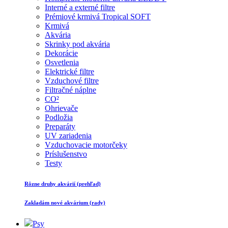
Interné a externé filtre
Prémiové krmivá Tropical SOFT
Krmivá
Akvária
Skrinky pod akvária
Dekorácie
Osvetlenia
Elektrické filtre
Vzduchové filtre
Filtračné náplne
CO²
Ohrievače
Podložia
Preparáty
UV zariadenia
Vzduchovacie motorčeky
Príslušenstvo
Testy
Rôzne druhy akvárií (prehľad)
Zakladám nové akvárium (rady)
Psy