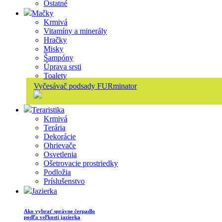
Ostatné
Mačky
Krmivá
Vitamíny a minerály
Hračky
Misky
Šampóny
Úprava srsti
Toalety
Vyčesávač podsady FURminator
Teraristika
Krmivá
Terária
Dekorácie
Ohrievače
Osvetlenia
Ošetrovacie prostriedky
Podložia
Príslušenstvo
Jazierka
Ako vybrať správne čerpadlo
podľa veľkosti jazierka