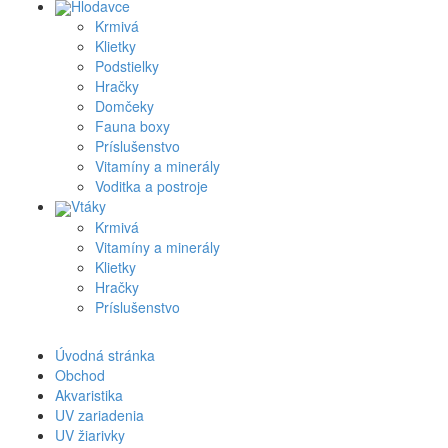
Hlodavce
Krmivá
Klietky
Podstielky
Hračky
Domčeky
Fauna boxy
Príslušenstvo
Vitamíny a minerály
Voditka a postroje
Vtáky
Krmivá
Vitamíny a minerály
Klietky
Hračky
Príslušenstvo
Úvodná stránka
Obchod
Akvaristika
UV zariadenia
UV žiarivky