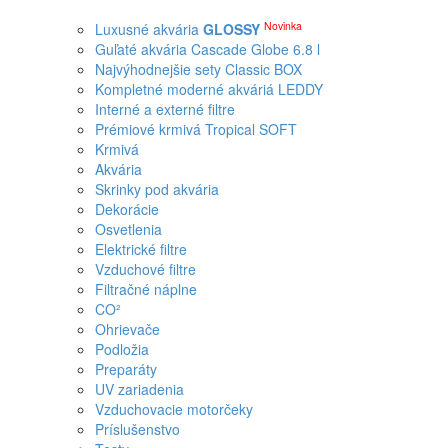
Novinka
Luxusné akvária
GLOSSY
Guľaté akvária Cascade Globe 6.8 l
Najvýhodnejšie sety Classic BOX
Kompletné moderné akváriá LEDDY
Interné a externé filtre
Prémiové krmivá Tropical SOFT
Krmivá
Akvária
Skrinky pod akvária
Dekorácie
Osvetlenia
Elektrické filtre
Vzduchové filtre
Filtračné náplne
CO²
Ohrievače
Podložia
Preparáty
UV zariadenia
Vzduchovacie motorčeky
Príslušenstvo