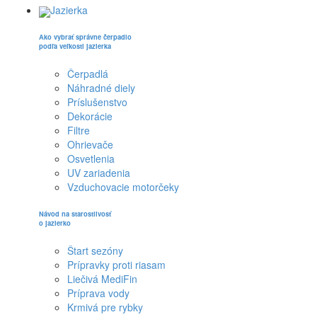
Jazierka
Ako vybrať správne čerpadlo
podľa veľkosti jazierka
Čerpadlá
Náhradné diely
Príslušenstvo
Dekorácie
Filtre
Ohrievače
Osvetlenia
UV zariadenia
Vzduchovacie motorčeky
Návod na starostlivosť
o jazierko
Štart sezóny
Prípravky proti riasam
Liečivá MediFin
Príprava vody
Krmivá pre rybky