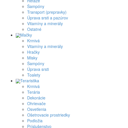
Reťaze
Šampóny
Transport (prepravky)
Úprava srsti a pazúrov
Vitamíny a minerály
Ostatné
Mačky
Krmivá
Vitamíny a minerály
Hračky
Misky
Šampóny
Úprava srsti
Toalety
Teraristika
Krmivá
Terária
Dekorácie
Ohrievače
Osvetlenia
Ošetrovacie prostriedky
Podložia
Príslušenstvo