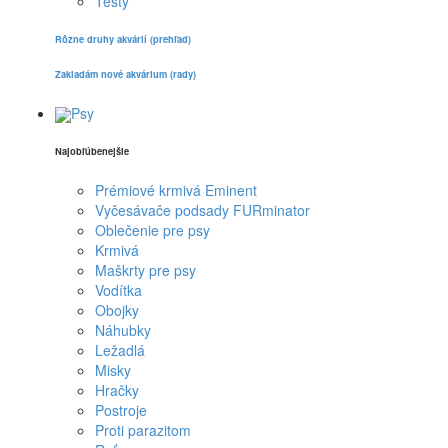
Testy
Rôzne druhy akvárií (prehľad)
Zakladám nové akvárium (rady)
Psy
Najobľúbenejšie
Prémiové krmivá Eminent
Vyčesávače podsady FURminator
Oblečenie pre psy
Krmivá
Maškrty pre psy
Vodítka
Obojky
Náhubky
Ležadlá
Misky
Hračky
Postroje
Proti parazitom