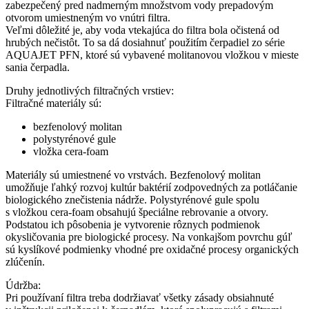
zabezpečený pred nadmerným množstvom vody prepadovým
otvorom umiestneným vo vnútri filtra.
Veľmi dôležité je, aby voda vtekajúca do filtra bola očistená od
hrubých nečistôt. To sa dá dosiahnuť použitím čerpadiel zo série
AQUAJET PFN, ktoré sú vybavené molitanovou vložkou v mieste
sania čerpadla.
Druhy jednotlivých filtračných vrstiev:
Filtračné materiály sú:
bezfenolový molitan
polystyrénové gule
vložka cera-foam
Materiály sú umiestnené vo vrstvách. Bezfenolový molitan
umožňuje ľahký rozvoj kultúr baktérií zodpovedných za potláčanie
biologického znečistenia nádrže. Polystyrénové gule spolu
s vložkou cera-foam obsahujú špeciálne rebrovanie a otvory.
Podstatou ich pôsobenia je vytvorenie rôznych podmienok
okysličovania pre biologické procesy. Na vonkajšom povrchu gúľ
sú kyslíkové podmienky vhodné pre oxidačné procesy organických
zlúčenín.
Údržba:
Pri používaní filtra treba dodržiavať všetky zásady obsiahnuté