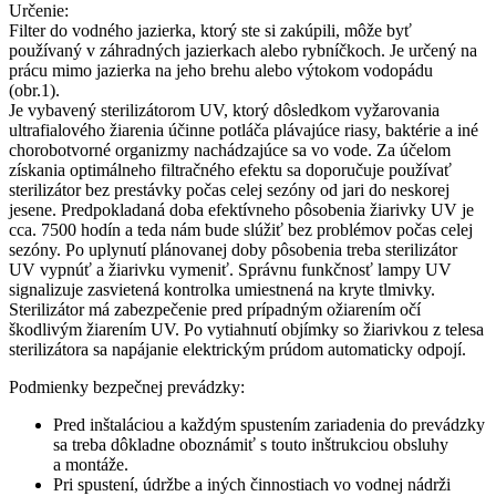
Určenie:
Filter do vodného jazierka, ktorý ste si zakúpili, môže byť
používaný v záhradných jazierkach alebo rybníčkoch. Je určený na
prácu mimo jazierka na jeho brehu alebo výtokom vodopádu
(obr.1).
Je vybavený sterilizátorom UV, ktorý dôsledkom vyžarovania
ultrafialového žiarenia účinne potláča plávajúce riasy, baktérie a iné
chorobotvorné organizmy nachádzajúce sa vo vode. Za účelom
získania optimálneho filtračného efektu sa doporučuje používať
sterilizátor bez prestávky počas celej sezóny od jari do neskorej
jesene. Predpokladaná doba efektívneho pôsobenia žiarivky UV je
cca. 7500 hodín a teda nám bude slúžiť bez problémov počas celej
sezóny. Po uplynutí plánovanej doby pôsobenia treba sterilizátor
UV vypnúť a žiarivku vymeniť. Správnu funkčnosť lampy UV
signalizuje zasvietená kontrolka umiestnená na kryte tlmivky.
Sterilizátor má zabezpečenie pred prípadným ožiarením očí
škodlivým žiarením UV. Po vytiahnutí objímky so žiarivkou z telesa
sterilizátora sa napájanie elektrickým prúdom automaticky odpojí.
Podmienky bezpečnej prevádzky:
Pred inštaláciou a každým spustením zariadenia do prevádzky
sa treba dôkladne oboznámiť s touto inštrukciou obsluhy
a montáže.
Pri spustení, údržbe a iných činnostiach vo vodnej nádrži