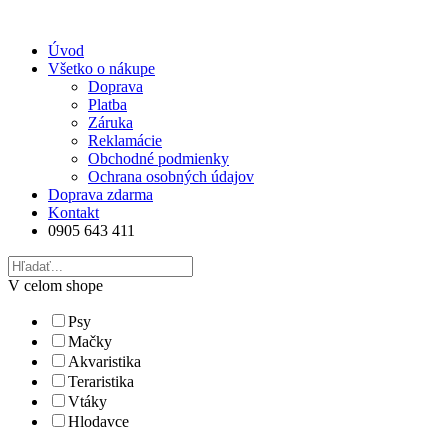
Úvod
Všetko o nákupe
Doprava
Platba
Záruka
Reklamácie
Obchodné podmienky
Ochrana osobných údajov
Doprava zdarma
Kontakt
0905 643 411
V celom shope
Psy
Mačky
Akvaristika
Teraristika
Vtáky
Hlodavce