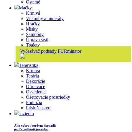
Ostatné
Mačky
Krmivá
Vitamíny a minerály
Hračky
Misky
Šampóny
Úprava srsti
Toalety
Vyčesávač podsady FURminator
Teraristika
Krmivá
Terária
Dekorácie
Ohrievače
Osvetlenia
Ošetrovacie prostriedky
Podložia
Príslušenstvo
Jazierka
Ako vybrať správne čerpadlo
podľa veľkosti jazierka