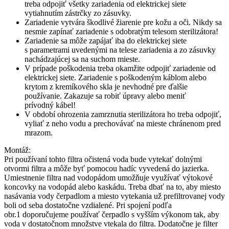
treba odpojiť všetky zariadenia od elektrickej siete
vytiahnutím zástrčky zo zásuvky.
Zariadenie vytvára škodlivé žiarenie pre kožu a oči. Nikdy sa
nesmie zapínať zariadenie s odobratým telesom sterilizátora!
Zariadenie sa môže zapájať iba do elektrickej siete
s parametrami uvedenými na telese zariadenia a zo zásuvky
nachádzajúcej sa na suchom mieste.
V prípade poškodenia treba okamžite odpojiť zariadenie od
elektrickej siete. Zariadenie s poškodeným káblom alebo
krytom z kremíkového skla je nevhodné pre ďalšie
používanie. Zakazuje sa robiť úpravy alebo meniť
prívodný kábel!
V období ohrozenia zamrznutia sterilizátora ho treba odpojiť,
vyliať z neho vodu a prechovávať na mieste chránenom pred
mrazom.
Montáž:
Pri používaní tohto filtra očistená voda bude vytekať dolnými
otvormi filtra a môže byť pomocou hadíc vyvedená do jazierka.
Umiestnenie filtra nad vodopádom umožňuje využívať výtokové
koncovky na vodopád alebo kaskádu. Treba dbať na to, aby miesto
nasávania vody čerpadlom a miesto vytekania už prefiltrovanej vody
boli od seba dostatočne vzdialené. Pri spojení podľa
obr.1 doporučujeme používať čerpadlo s vyšším výkonom tak, aby
voda v dostatočnom množstve vtekala do filtra. Dodatočne je filter