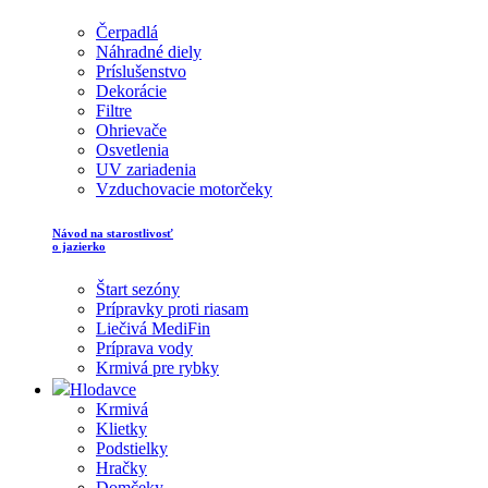
Čerpadlá
Náhradné diely
Príslušenstvo
Dekorácie
Filtre
Ohrievače
Osvetlenia
UV zariadenia
Vzduchovacie motorčeky
Návod na starostlivosť
o jazierko
Štart sezóny
Prípravky proti riasam
Liečivá MediFin
Príprava vody
Krmivá pre rybky
Hlodavce
Krmivá
Klietky
Podstielky
Hračky
Domčeky