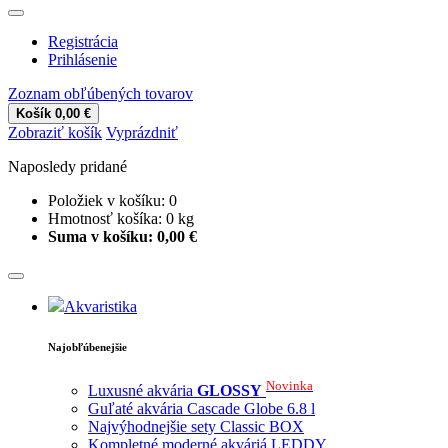
Registrácia
Prihlásenie
Zoznam obľúbených tovarov
Košík
0,00 €
Zobraziť košík
Vyprázdniť
Naposledy pridané
Položiek v košíku:
0
Hmotnosť košíka:
0
kg
Suma v košíku:
0,00 €
Akvaristika
Najobľúbenejšie
Novinka
Luxusné akvária
GLOSSY
Guľaté akvária Cascade Globe 6.8 l
Najvýhodnejšie sety Classic BOX
Kompletné moderné akváriá LEDDY