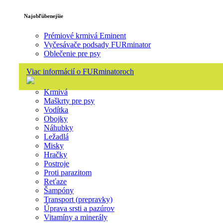
Najobľúbenejšie
Prémiové krmivá Eminent
Vyčesávače podsady FURminator
Oblečenie pre psy
Viac informácií o FURminatoroch
Krmivá
Maškrty pre psy
Vodítka
Obojky
Náhubky
Ležadlá
Misky
Hračky
Postroje
Proti parazitom
Reťaze
Šampóny
Transport (prepravky)
Úprava srsti a pazúrov
Vitamíny a minerály