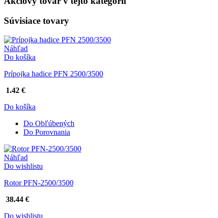
Akciový tovar v tejto kategórii
Súvisiace tovary
Náhľad
Do košíka
Prípojka hadice PFN 2500/3500
1.42 €
Do košíka
Do Obľúbených
Do Porovnania
Náhľad
Do wishlistu
Rotor PFN-2500/3500
38.44 €
Do wishlistu