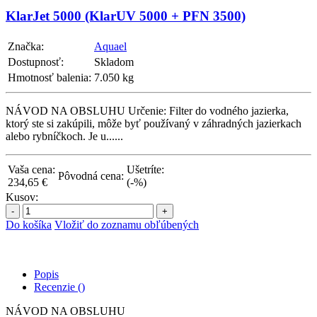
KlarJet 5000 (KlarUV 5000 + PFN 3500)
Značka:
Aquael
Dostupnosť:
Skladom
Hmotnosť balenia:
7.050 kg
NÁVOD NA OBSLUHU Určenie: Filter do vodného jazierka,
ktorý ste si zakúpili, môže byť používaný v záhradných jazierkach
alebo rybníčkoch. Je u......
Vaša cena:
Ušetríte:
Pôvodná cena:
234,65 €
(-%)
Kusov:
-
+
Do košíka
Vložiť do zoznamu obľúbených
Popis
Recenzie ()
NÁVOD NA OBSLUHU