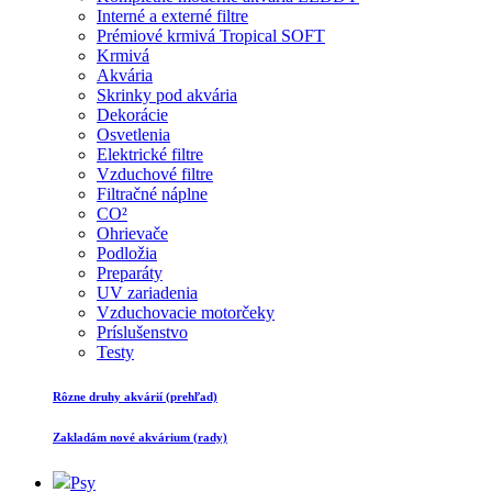
Interné a externé filtre
Prémiové krmivá Tropical SOFT
Krmivá
Akvária
Skrinky pod akvária
Dekorácie
Osvetlenia
Elektrické filtre
Vzduchové filtre
Filtračné náplne
CO²
Ohrievače
Podložia
Preparáty
UV zariadenia
Vzduchovacie motorčeky
Príslušenstvo
Testy
Rôzne druhy akvárií (prehľad)
Zakladám nové akvárium (rady)
Psy