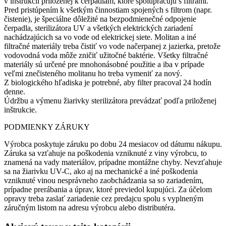
v inštrukcii priloženej k čerpadlám, ktoré spolupracujú s filtrami.
Pred pristúpením k všetkým činnostiam spojených s filtrom (napr.
čistenie), je špeciálne dôležité na bezpodmienečné odpojenie
čerpadla, sterilizátora UV a všetkých elektrických zariadení
nachádzajúcich sa vo vode od elektrickej siete. Molitan a iné
filtračné materiály treba čistiť vo vode načerpanej z jazierka, pretože
vodovodná voda môže zničiť užitočné baktérie. Všetky filtračné
materiály sú určené pre mnohonásobné použitie a iba v prípade
veľmi znečisteného molitanu ho treba vymeniť za nový.
Z biologického hľadiska je potrebné, aby filter pracoval 24 hodín
denne.
Údržbu a výmenu žiarivky sterilizátora prevádzať podľa priloženej
inštrukcie.
PODMIENKY ZÁRUKY
Výrobca poskytuje záruku po dobu 24 mesiacov od dátumu nákupu.
Záruka sa vzťahuje na poškodenia vzniknuté z viny výrobcu, to
znamená na vady materiálov, prípadne montážne chyby. Nevzťahuje
sa na žiarivku UV-C, ako aj na mechanické a iné poškodenia
vzniknuté vinou nesprávneho zaobchádzania sa so zariadením,
prípadne prerábania a úprav, ktoré previedol kupujúci. Za účelom
opravy treba zaslať zariadenie cez predajcu spolu s vyplneným
záručným listom na adresu výrobcu alebo distributéra.